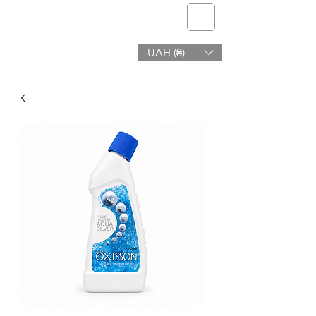
telmone
UAH (₴)
Zdraví a Krása