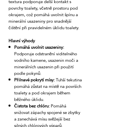
textura podporuje delší kontakt s 
povrchy toalety, včetně prostoru pod 
okrajem, což pomáhá uvolnit špínu a 
minerální usazeniny pro snadnější 
Hlavní výhody
Pomáhá uvolnit usazeniny:
Podporuje odstranění viditelného
vodního kamene, usazenin moči a
minerálních usazenin při použití
podle pokynů.
Přilnavé pokrytí mísy:
Tuhší tekutina
pomáhá zůstat na místě na površích
toalety a pod okrajem během
běžného úklidu.
Čistota bez chlóru:
Pomáhá
snižovat zápachy spojené se zbytky
a zanechává mísu svěžejší bez
silných chlórových výparů.