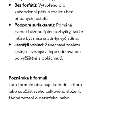
Bez fosfátů:
Vytvořeno pro
každodenní péči o toaletu bez
přidaných fosfátů.
Podpora surfaktantů:
Pomáhá
zvedat běžnou špínu a zbytky, takže
může být mísa snadněji vyčištěna.
Jasnější vzhled:
Zanechává toaletu
čistější, svěžejší a lépe udržovanou
po vyčištění a opláchnutí.
Poznámka k formuli
Tato formule obsahuje koloidní stříbro 
jako součást svého celkového složení; 
žádné tvrzení o dezinfekci nebo 
Složky produktu: