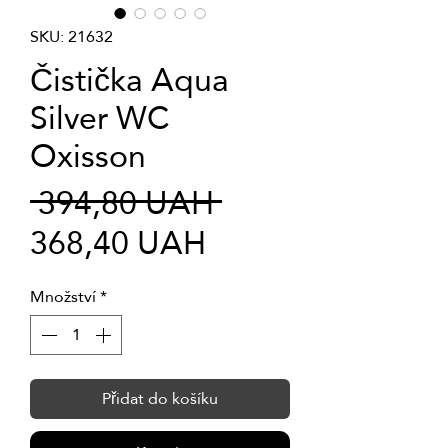
SKU: 21632
Čistička Aqua
Silver WC
Oxisson
Běžná
 394,80 UAH 
Zvýhodněná
cena
368,40 UAH
cena
Množství
*
Přidat do košíku