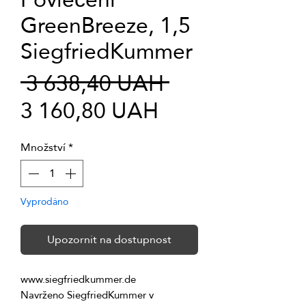
GreenBreeze, 1,5
SiegfriedKummer
Běžná
 3 638,40 UAH 
Zvýhodněná
cena
3 160,80 UAH
cena
Množství
*
Vyprodáno
Upozornit na dostupnost
Navrženo SiegfriedKummer v 