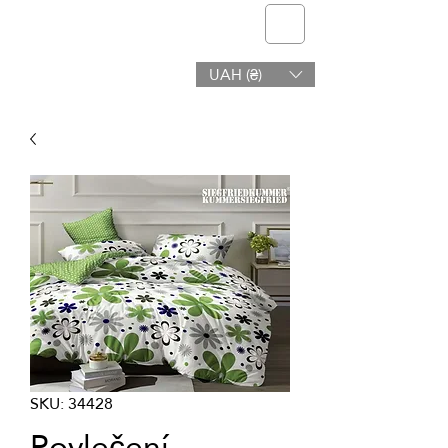
telmone
UAH (₴)
Zdraví a Krása
SKU: 34428
Povlečení