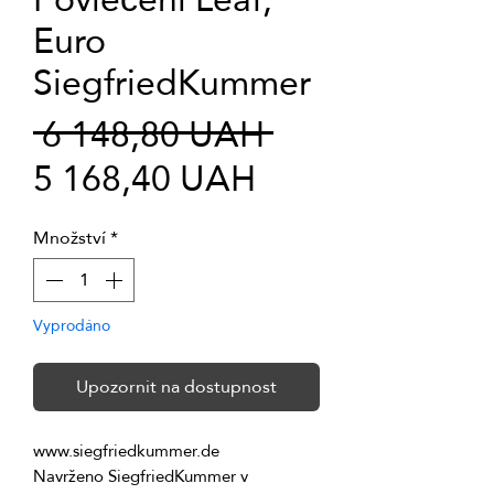
Euro
SiegfriedKummer
Běžná
 6 148,80 UAH 
Zvýhodněná
cena
5 168,40 UAH
cena
Množství
*
Vyprodáno
Upozornit na dostupnost
Navrženo SiegfriedKummer v 