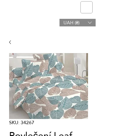
telmone
UAH (₴)
Zdraví a Krása
SKU: 34267
Povlečení Leaf,