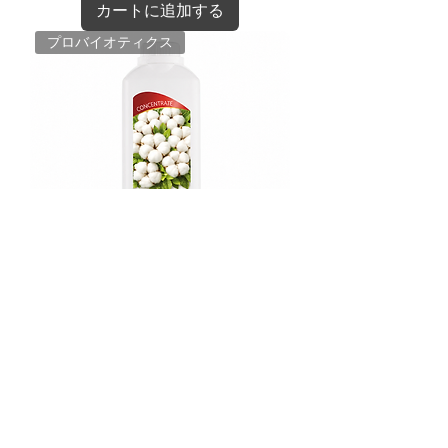
カートに追加する
プロバイオティクス
コットンフレッシュの香りの洗濯ジ
ェル オキシソン
通常価格
セール価格
UAH 598.80
UAH 559.20
在庫なし