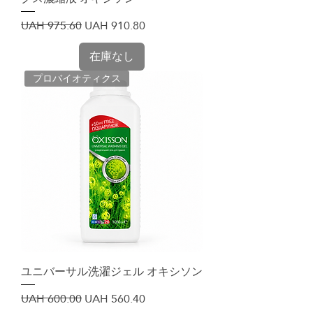
通常価格
セール価格
UAH 975.60
UAH 910.80
在庫なし
プロバイオティクス
ユニバーサル洗濯ジェル オキシソン
通常価格
セール価格
UAH 600.00
UAH 560.40