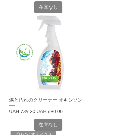
在庫なし
煤と汚れのクリーナー オキシソン
通常価格
セール価格
UAH 739.20
UAH 690.00
在庫なし
プロバイオティクス