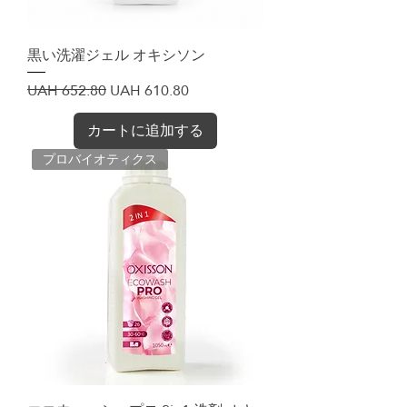
黒い洗濯ジェル オキシソン
通常価格
セール価格
UAH 652.80
UAH 610.80
カートに追加する
プロバイオティクス