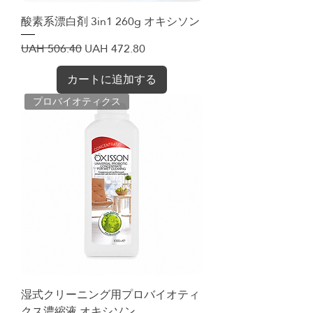
酸素系漂白剤 3in1 260g オキシソン
通常価格
セール価格
UAH 506.40
UAH 472.80
カートに追加する
プロバイオティクス
湿式クリーニング用プロバイオティ
クス濃縮液 オキシソン