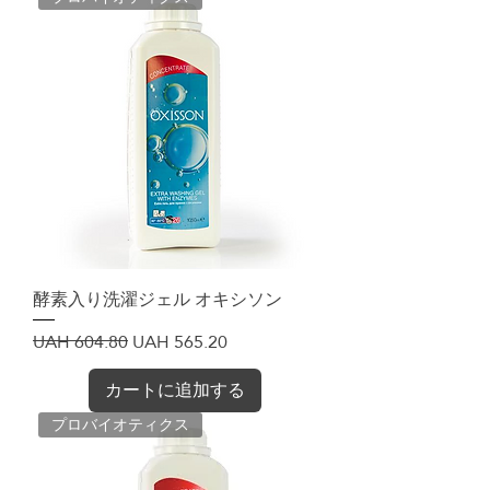
酵素入り洗濯ジェル オキシソン
通常価格
セール価格
UAH 604.80
UAH 565.20
カートに追加する
プロバイオティクス