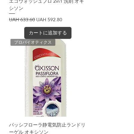
エコウォッシュプロ 2in1 洗剤 オキ
シソン
通常価格
セール価格
UAH 633.60
UAH 592.80
カートに追加する
プロバイオティクス
パッシフローラ静電気防止ランドリ
ーゲル オキシソン