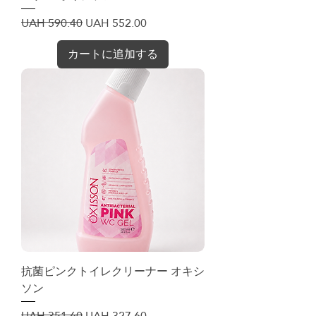
通常価格
セール価格
UAH 590.40
UAH 552.00
カートに追加する
抗菌ピンクトイレクリーナー オキシ
ソン
通常価格
セール価格
UAH 351.60
UAH 327.60