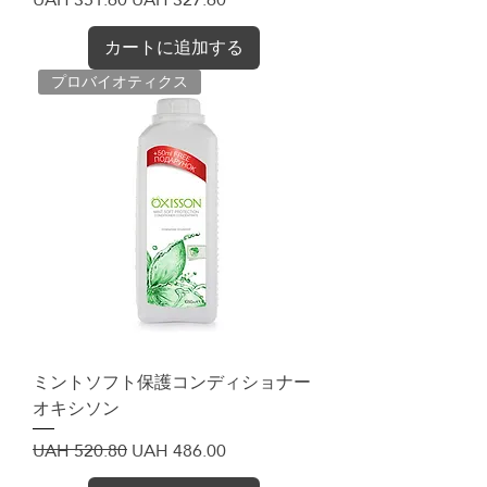
カートに追加する
プロバイオティクス
ミントソフト保護コンディショナー
オキシソン
通常価格
セール価格
UAH 520.80
UAH 486.00