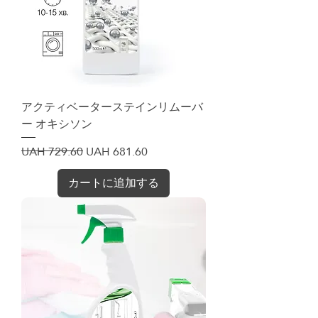
アクティベーターステインリムーバ
ー オキシソン
通常価格
セール価格
UAH 729.60
UAH 681.60
カートに追加する