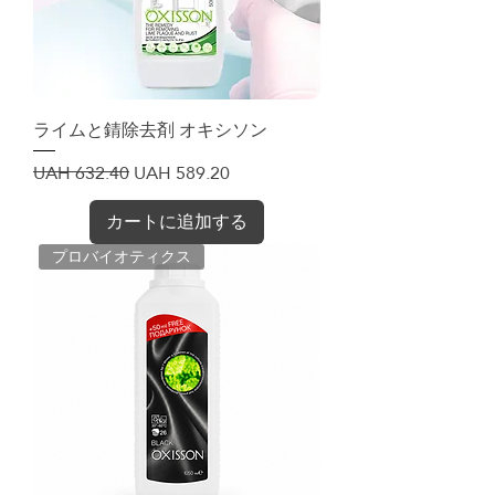
ライムと錆除去剤 オキシソン
通常価格
セール価格
UAH 632.40
UAH 589.20
カートに追加する
プロバイオティクス