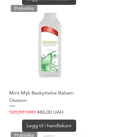
Probiotika
Mint Myk Beskyttelse Balsam
Oxisson
Vanlig pris
Salgspris
520,80 UAH
486,00 UAH
Legg til i handlekurv
Probiotika