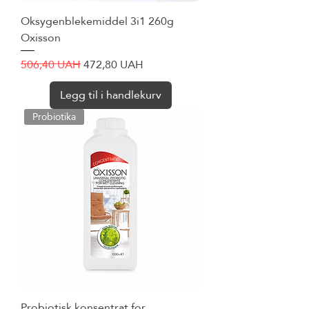
Oksygenblekemiddel 3i1 260g
Oxisson
Vanlig pris
Salgspris
506,40 UAH
472,80 UAH
Legg til i handlekurv
Probiotika
Probiotisk konsentrat for