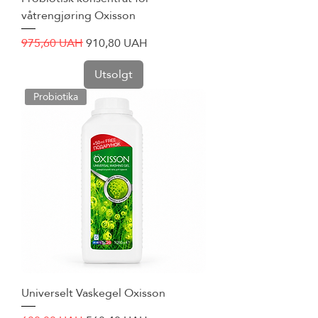
våtrengjøring Oxisson
Vanlig pris
Salgspris
975,60 UAH
910,80 UAH
Utsolgt
Probiotika
Universelt Vaskegel Oxisson