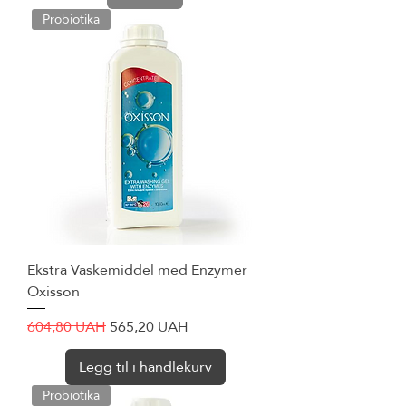
Probiotika
Ekstra Vaskemiddel med Enzymer
Oxisson
Vanlig pris
Salgspris
604,80 UAH
565,20 UAH
Legg til i handlekurv
Probiotika