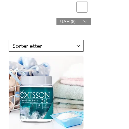
telmone
UAH (₴)
Helse og Skjønnhet