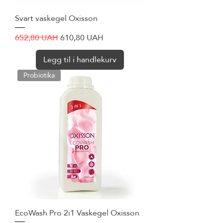
Svart vaskegel Oxisson
Vanlig pris
Salgspris
652,80 UAH
610,80 UAH
Legg til i handlekurv
Probiotika
EcoWash Pro 2i1 Vaskegel Oxisson