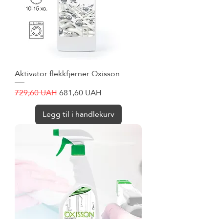
Aktivator flekkfjerner Oxisson
Vanlig pris
Salgspris
729,60 UAH
681,60 UAH
Legg til i handlekurv