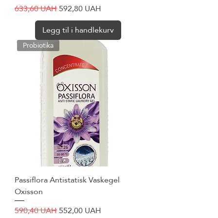
Vanlig pris
Salgspris
633,60 UAH
592,80 UAH
Legg til i handlekurv
Probiotika
Passiflora Antistatisk Vaskegel
Oxisson
Vanlig pris
Salgspris
590,40 UAH
552,00 UAH