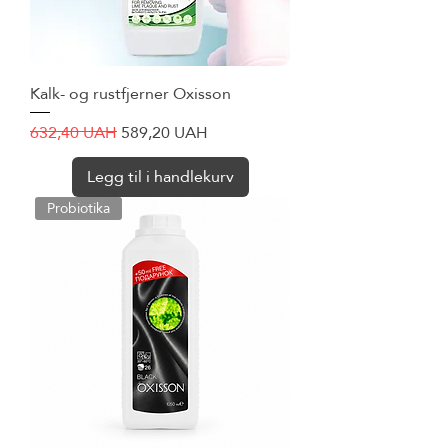
Kalk- og rustfjerner Oxisson
Vanlig pris
Salgspris
632,40 UAH
589,20 UAH
Legg til i handlekurv
Probiotika