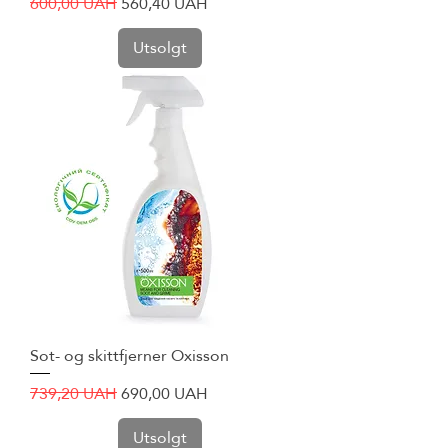
Vanlig pris
Salgspris
600,00 UAH
560,40 UAH
Utsolgt
Sot- og skittfjerner Oxisson
Vanlig pris
Salgspris
739,20 UAH
690,00 UAH
Utsolgt