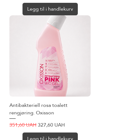
Legg til i handlekurv
Antibakteriell rosa toalett
rengjøring. Oxisson
Vanlig pris
Salgspris
351,60 UAH
327,60 UAH
Legg til i handlekurv