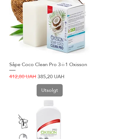
Såpe Coco Clean Pro 3-i-1 Oxisson
Vanlig pris
Salgspris
412,80 UAH
385,20 UAH
Utsolgt