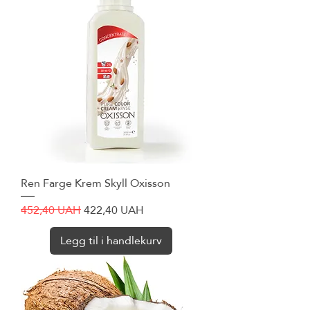
Ren Farge Krem Skyll Oxisson
Vanlig pris
Salgspris
452,40 UAH
422,40 UAH
Legg til i handlekurv