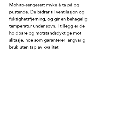
Mohito-sengesett myke å ta på og 
pustende. De bidrar til ventilasjon og 
fuktighetsfjerning, og gir en behagelig 
temperatur under søvn. I tillegg er de 
holdbare og motstandsdyktige mot 
slitasje, noe som garanterer langvarig 
Med Mohito-sengesett vil sengen din 
bli et sted for hvile og avslapning. De 
legger til et stilig preg og oppdaterer 
interiøret på soverommet. Nyt komfort 
og eleganse med vakre Mohito-
sengesett som vil skape en atmosfære 
av komfort og glede på soverommet 
Produkt ingredienser:
Størrelse - 160x200x20 cm.