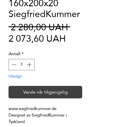
160x200x20
SiegfriedKummer
Vanlig
 2 280,00 UAH 
Salgspris
pris
2 073,60 UAH
Antall
*
Utsolgt
Varsle når tilgjengelig
Designet av SiegfriedKummer i 