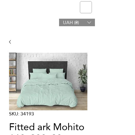
telmone
UAH (₴)
Helse og Skjønnhet
SKU: 34193
Fitted ark Mohito