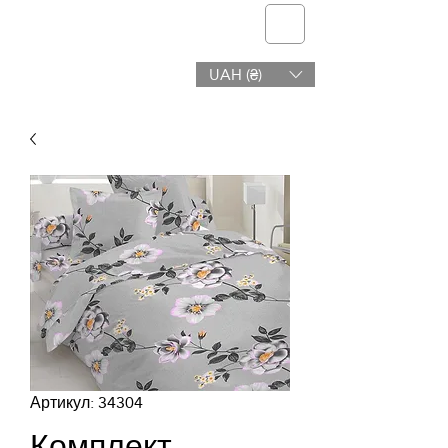
telmone
UAH (₴)
Здоров'я і Краса
Артикул: 34304
Комплект