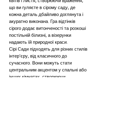
квітів і листя, створюючи враження, 
що ви гуляєте в сірому саду, де 
кожна деталь дбайливо доглянута і 
акуратно виконана. Гра відтінків 
сірого додає витонченості та розкоші 
постільній білизні, а візерунки 
Сірі Сади підходять для різних стилів 
інтер'єру, від класичного до 
сучасного. Вони можуть стати 
центральним акцентом у спальні або 
інших кімнатах, створюючи 
атмосферу комфорту та 
вишуканості. Щоразу, коли ви 
розслабляєтеся під цією постільною 
білизною, ви відчуваєте спокій і 