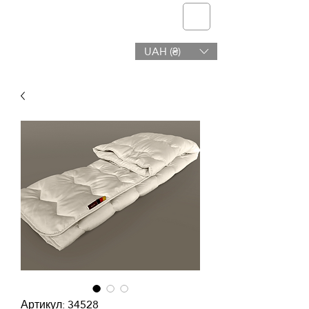
telmone
UAH (₴)
Здоров'я і Краса
Артикул: 34528