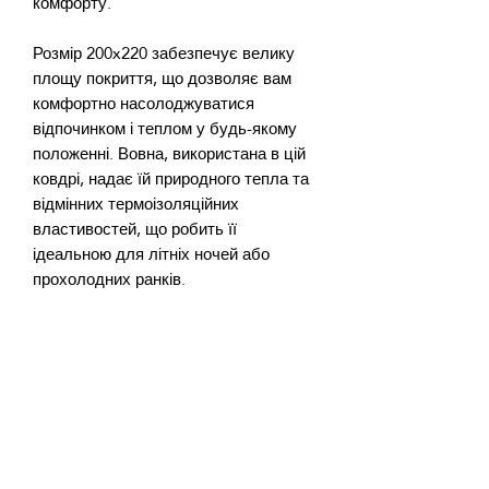
Розмір 200x220 забезпечує велику 
площу покриття, що дозволяє вам 
комфортно насолоджуватися 
відпочинком і теплом у будь-якому 
положенні. Вовна, використана в цій 
ковдрі, надає їй природного тепла та 
відмінних термоізоляційних 
властивостей, що робить її 
ідеальною для літніх ночей або 
Дизайн жакардової текстури надає 
ковдрі витонченого вигляду, роблячи 
її чудовим декоративним елементом 
для вашої спальні або кімнати для 