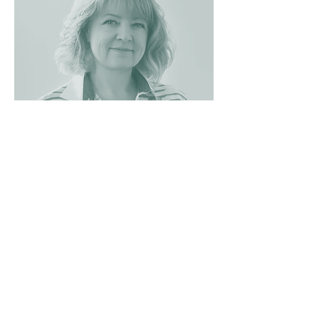
Iryna Mazurova
Vodja za uspeh strank