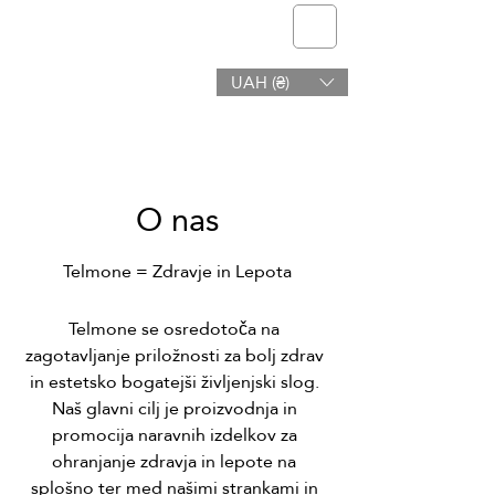
telmone
UAH (₴)
Zdravje in Lepota
O nas
Telmone = Zdravje in Lepota
Telmone se osredotoča na
zagotavljanje priložnosti za bolj zdrav
in estetsko bogatejši življenjski slog.
Naš glavni cilj je proizvodnja in
promocija naravnih izdelkov za
ohranjanje zdravja in lepote na
splošno ter med našimi strankami in