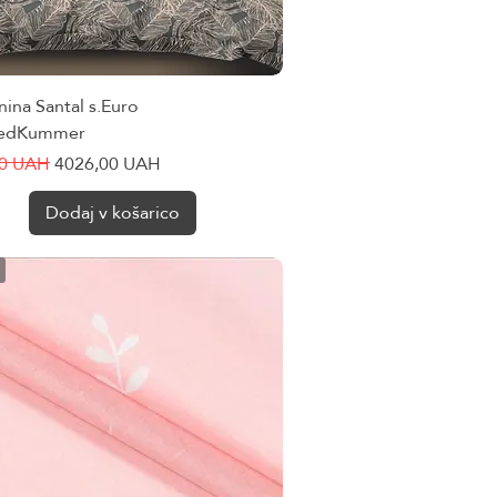
nina Santal s.Euro
Hiter ogled
riedKummer
cena
Cena na razprodaji
60 UAH
4026,00 UAH
Dodaj v košarico