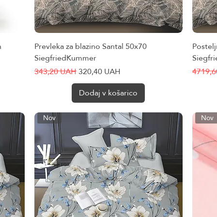
n
Prevleka za blazino Santal 50x70
Hiter ogled
Postelj
SiegfriedKummer
Siegf
Redna cena
Cena na razprodaji
Redna 
343,20 UAH
320,40 UAH
4719,
Dodaj v košarico
Nov
Nov