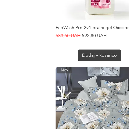
EcoWash Pro 2v1 pralni gel Oxisso
Hiter ogled
Redna cena
Cena na razprodaji
633,60 UAH
592,80 UAH
Dodaj v košarico
Nov