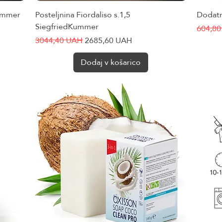
Kummer
Posteljnina Fiordaliso s.1,5
Hiter ogled
Dodatn
SiegfriedKummer
Redna 
604,8
Redna cena
Cena na razprodaji
3044,40 UAH
2685,60 UAH
Dodaj v košarico