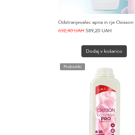
Odstranjevalec apna in rje Oxisson
Hiter ogled
Redna cena
Cena na razprodaji
632,40 UAH
589,20 UAH
Dodaj v košarico
Probiotiki