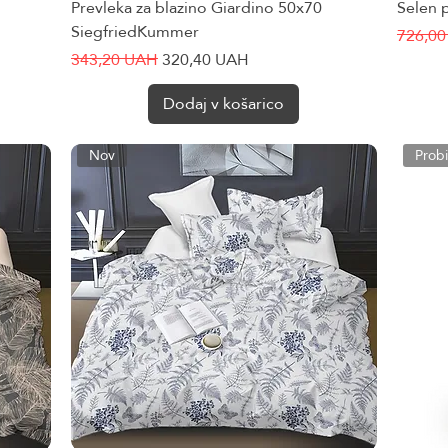
Prevleka za blazino Giardino 50x70
Hiter ogled
Selen 
SiegfriedKummer
Redna 
726,0
Redna cena
Cena na razprodaji
343,20 UAH
320,40 UAH
Dodaj v košarico
Nov
Probi