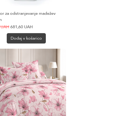
tor za odstranjevanje madežev
Hiter ogled
n
cena
Cena na razprodaji
0 UAH
681,60 UAH
Dodaj v košarico