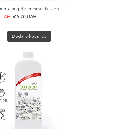
i pralni gel z encimi Oxisson
Hiter ogled
cena
Cena na razprodaji
0 UAH
565,20 UAH
Dodaj v košarico