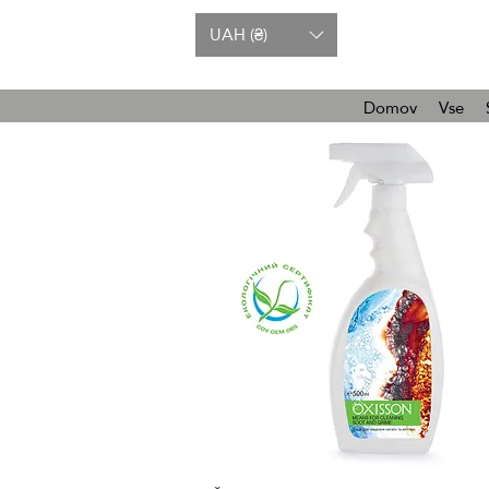
UAH (₴)
Domov
Vse