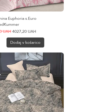
jnina Euphoria s.Euro
Hiter ogled
riedKummer
cena
Cena na razprodaji
00 UAH
4027,20 UAH
Dodaj v košarico