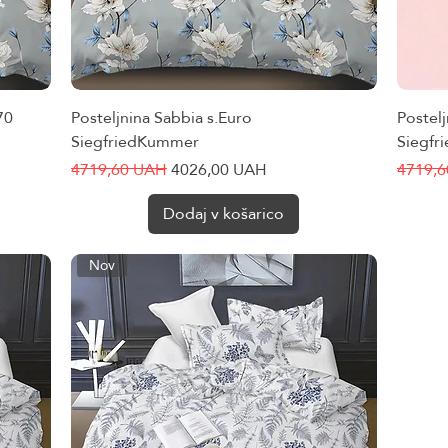
70
Posteljnina Sabbia s.Euro
Hiter ogled
Postelj
SiegfriedKummer
Siegf
Redna cena
Cena na razprodaji
Redna 
4719,60 UAH
4026,00 UAH
4719,
Dodaj v košarico
Nov