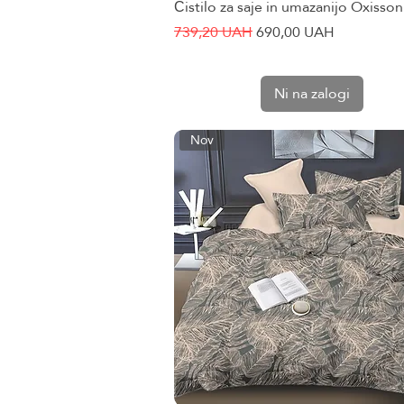
Čistilo za saje in umazanijo Oxisson
Hiter ogled
Redna cena
Cena na razprodaji
739,20 UAH
690,00 UAH
Ni na zalogi
Nov