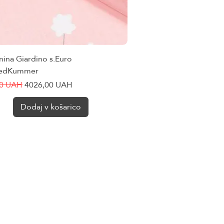
nina Giardino s.Euro
Hiter ogled
riedKummer
cena
Cena na razprodaji
60 UAH
4026,00 UAH
Dodaj v košarico