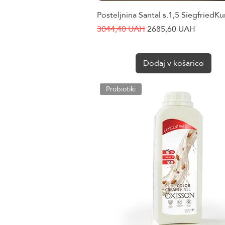
Posteljnina Santal s.1,5 Siegfried
Hiter ogled
Redna cena
Cena na razprodaji
3044,40 UAH
2685,60 UAH
Dodaj v košarico
Probiotiki