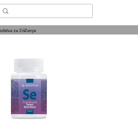
edstva za čiščenje