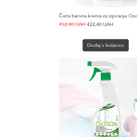
Čista barvna krema za izpiranje Ox
Hiter ogled
Redna cena
Cena na razprodaji
452,40 UAH
422,40 UAH
Dodaj v košarico