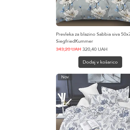
Prevleka za blazino Sabbia siva 50x
Hiter ogled
SiegfriedKummer
Redna cena
Cena na razprodaji
343,20 UAH
320,40 UAH
Dodaj v košarico
Nov