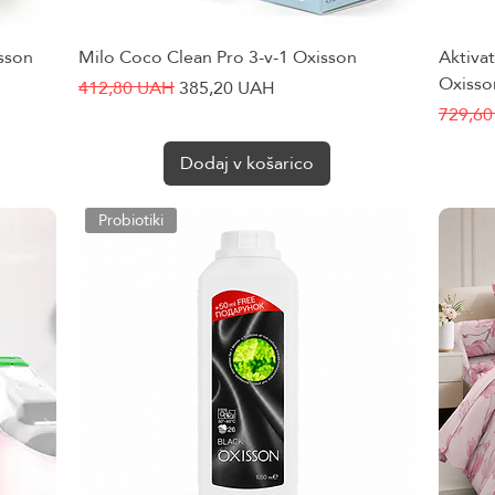
isson
Milo Coco Clean Pro 3-v-1 Oxisson
Hiter ogled
Aktiva
Oxisso
Redna cena
Cena na razprodaji
412,80 UAH
385,20 UAH
Redna 
729,6
Dodaj v košarico
Probiotiki