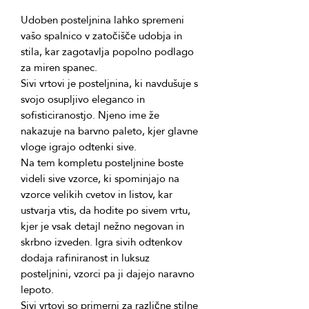
Udoben posteljnina lahko spremeni 
vašo spalnico v zatočišče udobja in 
stila, kar zagotavlja popolno podlago 
Sivi vrtovi je posteljnina, ki navdušuje s 
svojo osupljivo eleganco in 
sofisticiranostjo. Njeno ime že 
nakazuje na barvno paleto, kjer glavne 
Na tem kompletu posteljnine boste 
videli sive vzorce, ki spominjajo na 
vzorce velikih cvetov in listov, kar 
ustvarja vtis, da hodite po sivem vrtu, 
kjer je vsak detajl nežno negovan in 
skrbno izveden. Igra sivih odtenkov 
dodaja rafiniranost in luksuz 
posteljnini, vzorci pa ji dajejo naravno 
Sivi vrtovi so primerni za različne stilne 