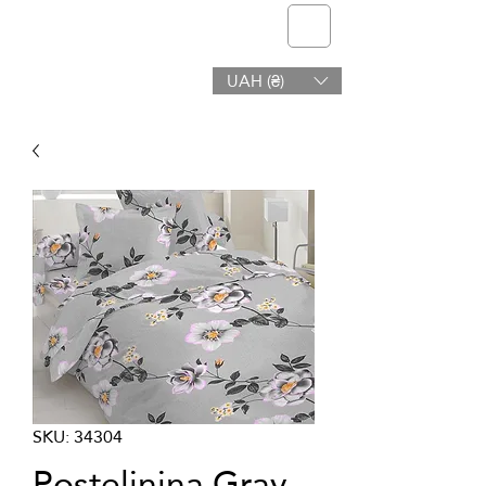
telmone
UAH (₴)
Zdravje in Lepota
SKU: 34304
Posteljnina Gray