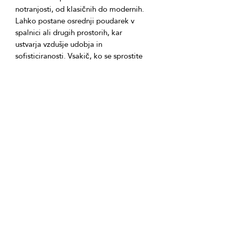
notranjosti, od klasičnih do modernih. 
Lahko postane osrednji poudarek v 
spalnici ali drugih prostorih, kar 
ustvarja vzdušje udobja in 
sofisticiranosti. Vsakič, ko se sprostite 
pod to posteljnino, se boste počutili 
mirne in udobne, kot v svojem sivem 
Odpiranje: od 1000 vrtljajev na 
GTIN: 0000000343046