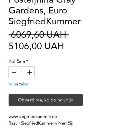
Gardens, Euro
SiegfriedKummer
Redna
 6069,60 UAH 
Cena
cena
5106,00 UAH
na
Količina
*
razprodaji
Ni na zalogi
Obvesti me, ko bo na voljo