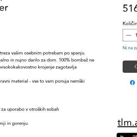
er
51
Količi
Ni na z
ualno in nujno darilo za dom. 100% bombaž ne 
O
visokokakovostno krojenje zagotavlja 
ravni material - vse to vam ponuja nemški 
tlm.