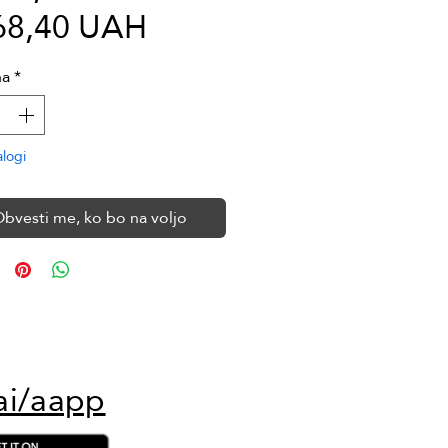
Cena
cena
68,40 UAH
na
na
*
razprodaji
alogi
bvesti me, ko bo na voljo
ai/aapp