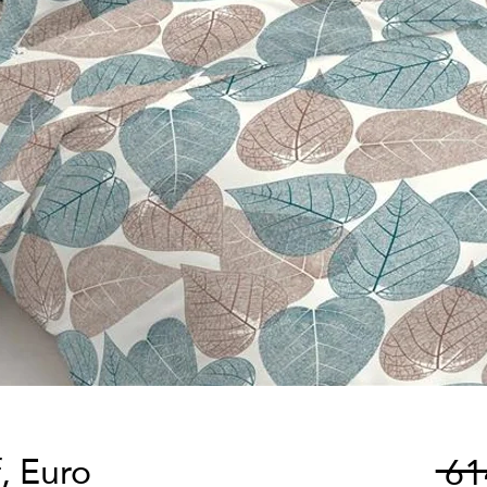
, Euro
 6