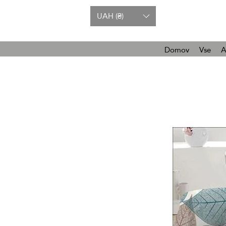
UAH (₴)
Domov
Vse
A